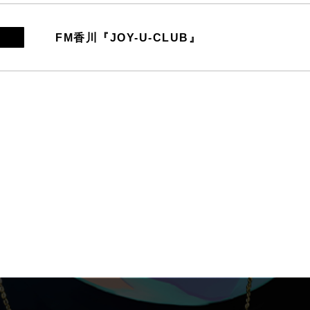
FM香川『JOY-U-CLUB』