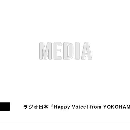
MEDIA
ラジオ日本『Happy Voice! from YOKOHA