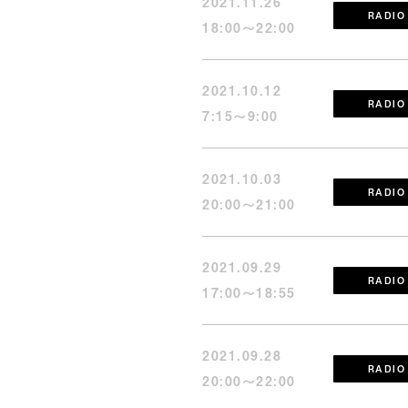
2021.11.26
RADIO
18:00〜22:00
2021.10.12
RADIO
7:15～9:00
2021.10.03
RADIO
20:00〜21:00
2021.09.29
RADIO
17:00～18:55
2021.09.28
RADIO
20:00～22:00