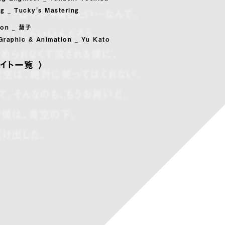
ng _ Tucky's Mastering
やっぱりぶっ壊したい…なんて。
tion _ 慧子
どうしたらいいんだろう。
Graphic & Animation _ Yu Kato
められなくて流される僕に、
イト一覧
空は、絶対に笑ってはくれない。
て。そんなのも、もうお終いだ。
僕は、青空の下。
け出した。