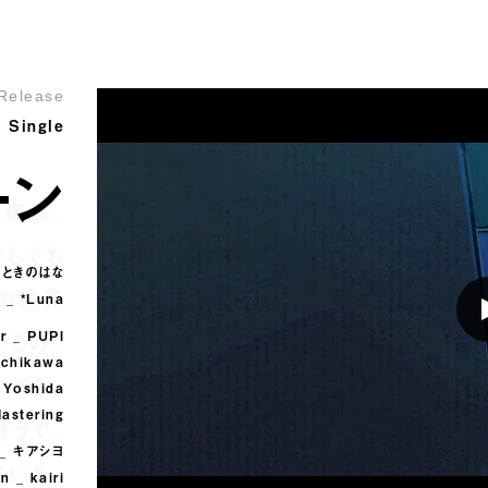
Release
l Single
ーン
の仮面。
としても
_ ときのはな
心の視界
 _ *Luna
てるの。
or _ PUPI
Ichikawa
ってる。
 Yoshida
astering
そうで。
n _ キアシヨ
ていた。
 _ kairi