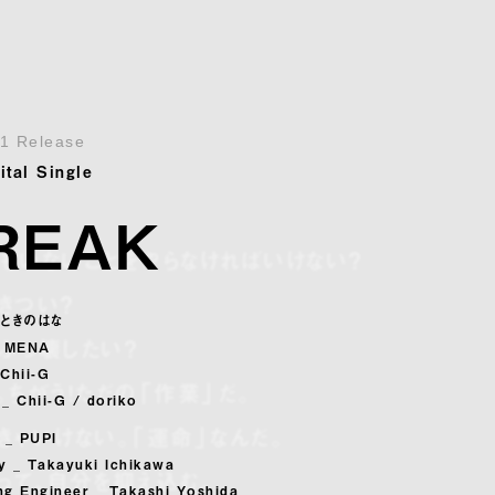
.1 Release
ital Single
REAK
もいないことをやらなければいけない？
きつい？
_ ときのはな
ぶっ壊したい？
_ MENA
 Chii-G
。ちがう！ただの「作業」だ。
_ Chii-G / doriko
きゃいけない。「運命」なんだ。
 _ PUPI
y _ Takayuki Ichikawa
って、自分を抑え込む。
ng Engineer _ Takashi Yoshida