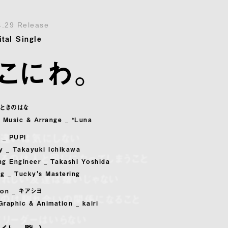
4.29 Release
ital Single
こにわ。
_ ときのはな
& Music & Arrange _ *Luna
の違いは気にしない
 _ PUPI
y _ Takayuki Ichikawa
るのは人と同じになってしまうこと
ng Engineer _ Takashi Yoshida
ng _ Tucky's Mastering
れしい友達は嫌いじゃない
ation _ キアシヨ
なのは馴れ合いの関係になること
Graphic & Animation _ kairi
リーダーはいらない