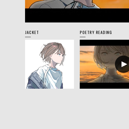
JACKET
POETRY READING