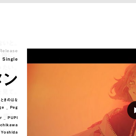
ないと。
 Release
一瞬に。
l Single
みたい。
メン
を見て。
を見て。
_ ときのはな
いた。
ge _ Peg
、嗤う。
or _ PUPI
Ichikawa
はない。
 Yoshida