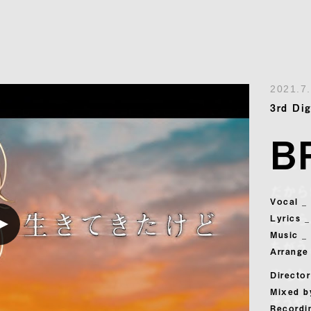
2021.7
3rd Dig
B
望んで
だから
Vocal 
だから
Lyrics 
Music _
ちがう
Arrange 
やらな
Director
Mixed b
そうや
Recordi