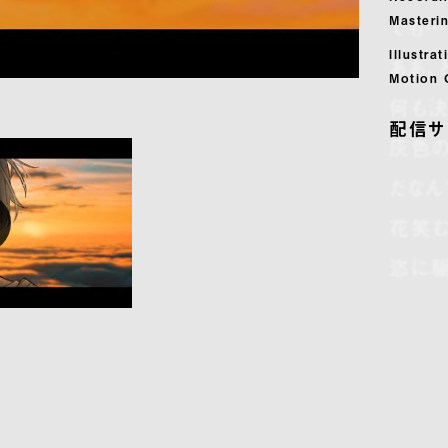
Masteri
でも…
Illustra
ああ、
Motion 
何も決
配信サ
灰色の
だなん
花笑む
恣に駆