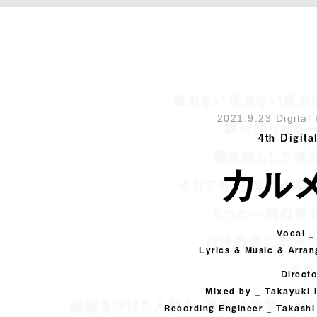
成れない成れない成れ
2021.9.23 Digital
夢が見られる
4th Digita
踵を鳴らして進
カル
それでも、夜な夜な夢
たった一瞬の夢
Vocal 
自分の姿に気がつ
Lyrics & Music & Arran
また
Direct
Mixed by _ Takayuki 
仮面をつけた人形と、豪華は部屋に光
Recording Engineer _ Takashi