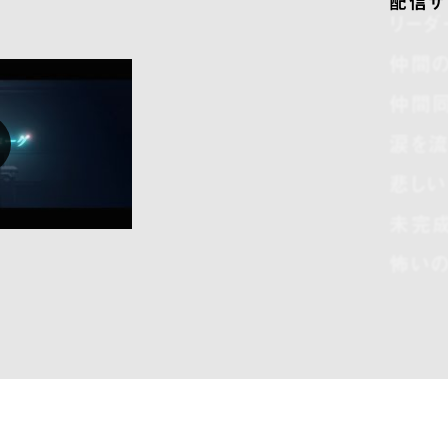
配信サ
リーダ
仲間
仲間
涙を流
悲し
未完
怖いの