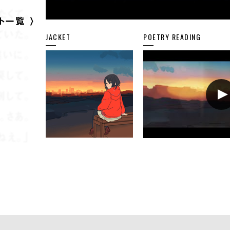
たくて。
ト一覧
ていた。
JACKET
POETRY READING
違いに。
戻して。
剝して。
。さあ。
ねえ。」