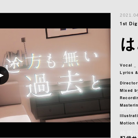
2021.0
1st Dig
は
Vocal 
Lyrics 
人と
Director
Mixed b
気にな
Recordi
Masteri
馴れ馴
Illustr
嫌い
Motion 
仲間に