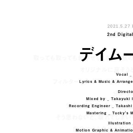
2021.5.27 
2nd Digita
デイム
取っても取っても剝がせなくなった私
オリジナルに戻そう
Vocal 
フィルターがかかって仕舞う
Lyrics & Music & Arrange
分かっ
Direct
Mixed by _ Takayuki 
分かってるの。きっとわか
Recording Engineer _ Takashi
Mastering _ Tucky's M
そう思わないと、壊れてしまい
Illustratio
自分にさえ自分を隠し
Motion Graphic & Animation