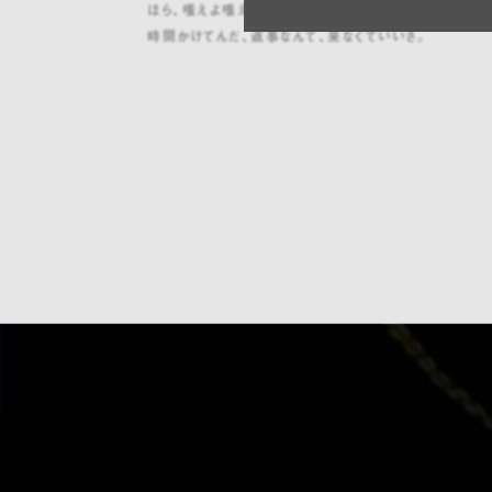
ほら、嗤えよ嗤え
時間かけてんだ、返事なんて、来なくていいさ。