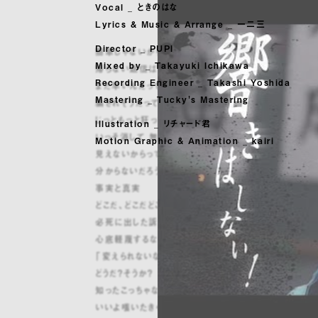
Vocal _ ときのはな
Lyrics & Music & Arrange _ 一二三
Director _ PUPI
簡単じゃないから悩ましい
Mixed by _ Takayuki Ichikawa
帰らない返信はもどかしい
Recording Engineer _ Takashi Yoshida
まだ早いんだって
Mastering _ Tucky's Mastering
騙されそうだって
じっともっと狂って
Illustration _ リチャード君
いっそ消して 無礼な想像でもすれば？
Motion Graphic & Animation _ kairi
見えないからって知らん振りすんな
分からないだろうって 放っとくなよ
事実と真実
どこだ、どこだどこにやった？
必死に出した訴え、まさかすぐに消しちまった？
心底軽蔑するな
「変えられないなら黙っとこう」
どうだ？そうか？
知ったこっちゃないな
いいよ嗤いたきゃ嗤え