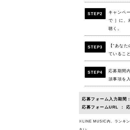
キャンペーン
STEP2
で ］に、
聴く。
【“あなた
STEP3
ているこ
応募期間
STEP4
須事項を
応募フォーム入力期間：20
応募フォームURL ：
※LINE MUSIC内、ラン
さい。