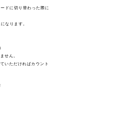
モードに切り替わった際に
担になります。
）
りません。
していただければカウント
！