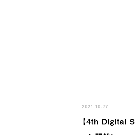
未完成モノローグ
NEWS
MEDIA
SONGS
PROFILE
GOODS
2021.10.27
【4th Digit