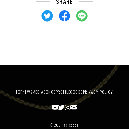
SHARE
TOP
NEWS
MEDIA
SONGS
PROFILE
GOODS
PRIVACY POLICY
©2021 asistobe