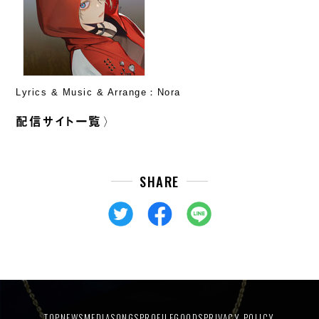
Lyrics & Music & Arrange：Nora
配信サイト一覧
SHARE
TOP
NEWS
MEDIA
SONGS
PROFILE
GOODS
PRIVACY POLICY